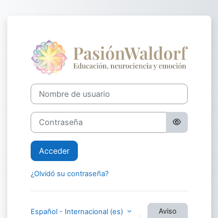
Salta al contenido principal
Entrar a Curso
Nombre de usuario
Contraseña
Acceder
¿Olvidó su contraseña?
Aviso
Español - Internacional ‎(es)‎