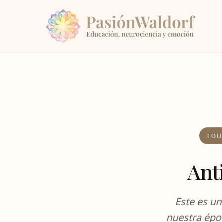
EDU
Ant
Este es un
nuestra époc