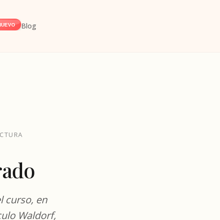
Blog
NUEVO
ECTURA
rado
l curso, en
culo Waldorf,