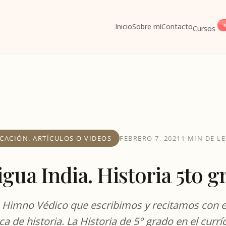
Inicio
Sobre mí
Contacto
Cursos
CACIÓN. ARTÍCULOS O VIDEOS
FEBRERO 7, 2021
1 MIN DE L
igua India. Historia 5to g
 Himno Védico que escribimos y recitamos con e
a de historia. La Historia de 5° grado en el currí