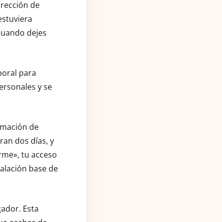
irección de
estuviera
 cuando dejes
poral para
ersonales y se
rmación de
ran dos días, y
rme», tu acceso
alación base de
gador. Esta