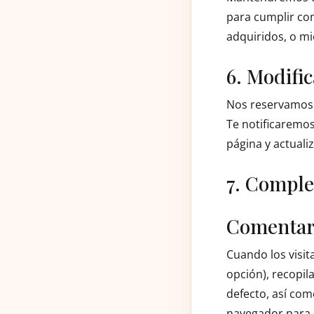
para cumplir con
adquiridos, o mi
6. Modific
Nos reservamos e
Te notificaremos
página y actuali
7. Comple
Comentar
Cuando los visit
opción), recopi
defecto, así como
navegador para 