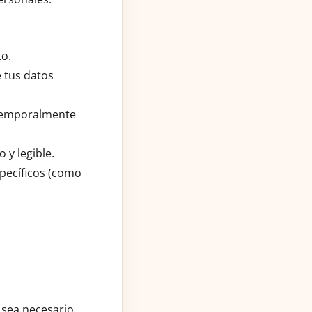
to.
e tus datos
temporalmente
 y legible.
pecíficos (como
sea necesario