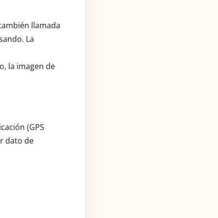
(también llamada
usando. La
o, la imagen de
icación (GPS
er dato de