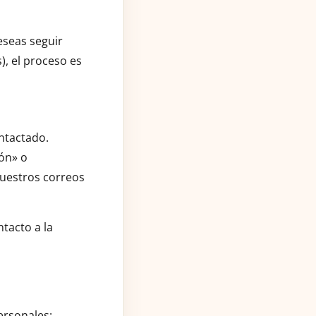
eseas seguir
, el proceso es
ntactado.
ión» o
nuestros correos
ntacto a la
ersonales: