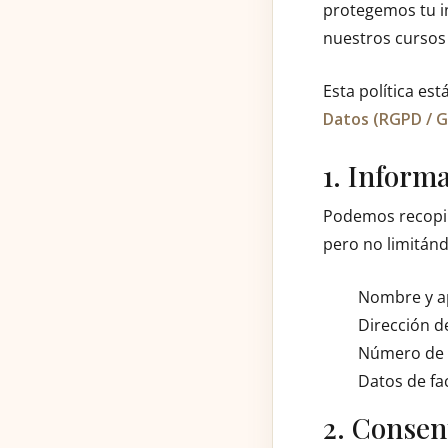
protegemos tu in
nuestros cursos
Esta política es
Datos (RGPD / 
1. Inform
Podemos recopil
pero no limitánd
Nombre y ap
Dirección d
Número de te
Datos de fac
2. Consen