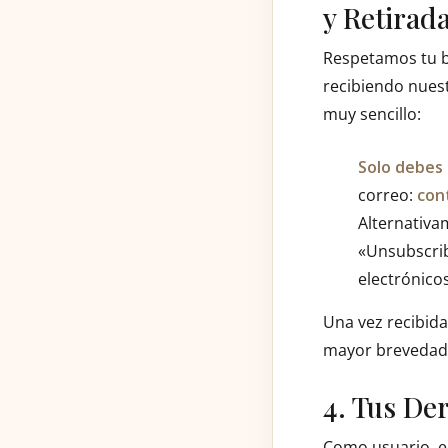
y Retirad
Respetamos tu b
recibiendo nues
muy sencillo:
Solo debes 
correo:
con
Alternativa
«Unsubscrib
electrónico
Una vez recibida
mayor brevedad 
4. Tus De
Como usuario, el